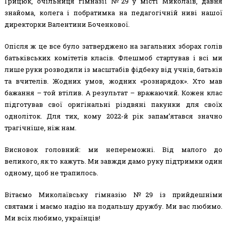
Грицюк, очільниця гімназії №29 у місті Миколаїв, давня
знайома, колега і побратимка на педагогічній ниві нашої
директорки Валентини Боченкової.
Опісля ж це все було затверджено на загальних зборах голів
батьківських комітетів класів. Флешмоб стартував і всі ми
лише руки розводили із масштабів фідбеку від учнів, батьків
та вчителів. Жодних умов, жодних «рознарядок». Хто мав
бажання – той втілив. А результат – вражаючий. Кожен клас
підготував свої оригінальні різдвяні пакунки для своїх
одноліток. Для тих, кому 2022-й рік запам’ятався значно
трагічніше, ніж нам.
Висновок головний: ми непереможні. Від малого до
великого, як то кажуть. Ми завжди дамо руку підтримки один
одному, щоб не трапилось.
Вітаємо Миколаївську гімназію №29 із прийдешніми
святами і маємо надію на подальшу дружбу. Ми вас любимо.
Ми всіх любимо, українців!