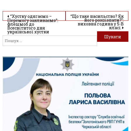
Навігація
“Хустку одягаємо –
“Що таке насильство? Як
його розпізнати?”:
Перемогу закликаємо”:
П
виховна година у 5-В
флешмоб до
записів
класі
Всесвітнтого дня
української хустки