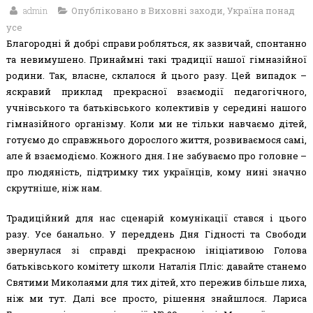
admin
Опубліковано в
Виховні заходи
,
Україна понад
усе
Благородні й добрі справи робляться, як зазвичай, спонтанно
та невимушено. Принаймні такі традиції нашої гімназійної
родини. Так, власне, склалося й цього разу. Цей випадок –
яскравий приклад прекрасної взаємодії педагогічного,
учнівського та батьківського колективів у середині нашого
гімназійного організму. Коли ми не тільки навчаємо дітей,
готуємо до справжнього дорослого життя, розвиваємося самі,
але й взаємодіємо. Кожного дня. І не забуваємо про головне –
про людяність, підтримку тих українців, кому нині значно
скрутніше, ніж нам.
Традиційний для нас сценарій комунікації стався і цього
разу. Усе банально. У переддень Дня Гідності та Свободи
звернулася зі справді прекрасною ініціативою Голова
батьківського комітету школи Наталія Пліс: давайте станемо
Святими Миколаями для тих дітей, хто пережив більше лиха,
ніж ми тут. Далі все просто, рішення знайшлося. Лариса