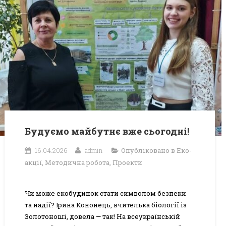
Будуємо майбутнє вже сьогодні!
16.04.2026
admin
Опубліковано в
Еко-
акції
,
Методична робота
,
Проекти
Чи може екобудинок стати символом безпеки
та надії? Ірина Кононець, вчителька біології із
Золотоноші, довела — так! На всеукраїнській