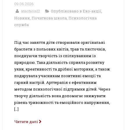
09.06.2026
anastasia12
Опубліковано в
Еко-акції
,
Новини
,
Початкова школа
,
Психологічна
служба
Під час заняття діти створювали оригінальні
браслети з польових квітів, трав та листочків,
поєднуючи творчість із спілкуванням із
природою. Така діяльність сприяла розвитку
уяви, креативності та дрібної моторики, а також
подарувала учасникам позитивні емоції та
гарний настрій. Арттерапія є ефективним
методом психологічної підтримки дітей. Через
творчу діяльність вона допомагає знижувати
рівень тривожності та емоційного напруження,
[…]
Читати далі