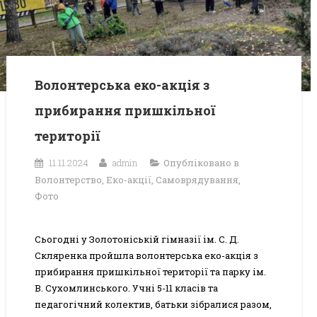
Волонтерська еко-акція з
прибирання пришкільної
території
11.11.2024
admin
Опубліковано в
Волонтерство
,
Еко-акції
,
Самоврядування
,
Фото
Сьогодні у Золотоніській гімназії ім. С. Д.
Скляренка пройшла волонтерська еко-акція з
прибирання пришкільної території та парку ім.
В. Сухомлинського. Учні 5-11 класів та
педагогічний колектив, батьки зібралися разом,