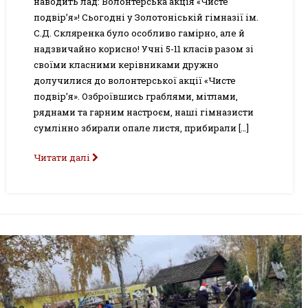
наводить лад: Волонтерська акція «Чисте
подвір’я»! Сьогодні у Золотоніській гімназії ім.
С.Д. Скляренка було особливо гамірно, але й
надзвичайно корисно! Учні 5-11 класів разом зі
своїми класними керівниками дружно
долучилися до волонтерської акції «Чисте
подвір’я». Озброївшись граблями, мітлами,
ряднами та гарним настроєм, наші гімназисти
сумлінно збирали опале листя, прибирали […]
Читати далі