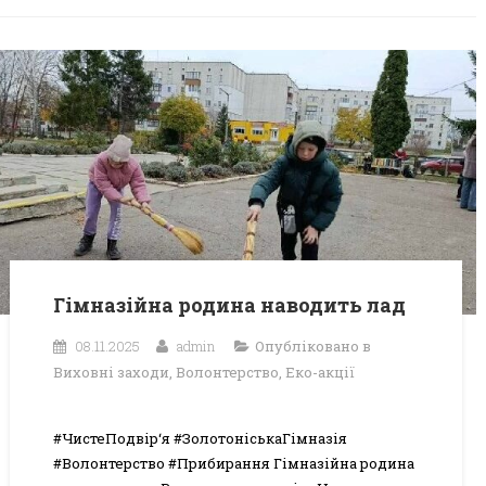
Гімназійна родина наводить лад
08.11.2025
admin
Опубліковано в
Виховні заходи
,
Волонтерство
,
Еко-акції
#ЧистеПодвір‘я #ЗолотоніськаГімназія
#Волонтерство #Прибирання Гімназійна родина