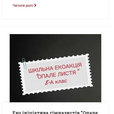
Читати далі
Еко ініціатива гімназистів “Опале