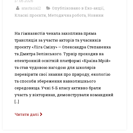
17.05.2026
anastasia12
Опубліковано в
Еко-акції
,
Класні проєкти
,
Методична робота
,
Новини
На гімназистів чекала захоплива пряма
трансляція за участю акторів та учасників
проєкту «Ліга Сміху» — Олександра Степаненка
та Дмитра Зелінського. Турнір проходив на
електронній освітній платформі «Країна Мрій»
та став чудовою нагодою для школярів
перевірити свої знання про природу, екологію
та способи збереження навколишнього
середовища. Учні 5-Б класу активно брали
участь у вікторинах, демонстрували командний
[…]
Читати далі