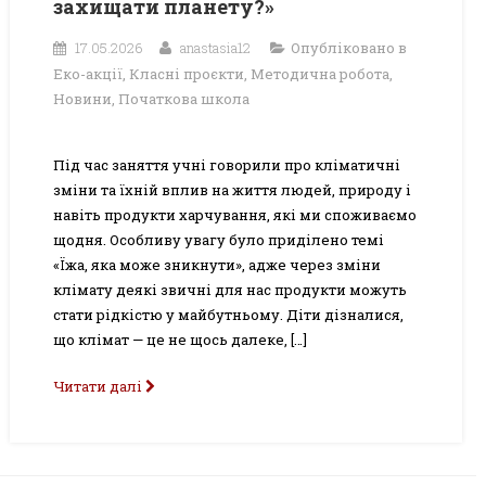
захищати планету?»
17.05.2026
anastasia12
Опубліковано в
Еко-акції
,
Класні проєкти
,
Методична робота
,
Новини
,
Початкова школа
Під час заняття учні говорили про кліматичні
зміни та їхній вплив на життя людей, природу і
навіть продукти харчування, які ми споживаємо
щодня. Особливу увагу було приділено темі
«Їжа, яка може зникнути», адже через зміни
клімату деякі звичні для нас продукти можуть
стати рідкістю у майбутньому. Діти дізналися,
що клімат — це не щось далеке, […]
Читати далі