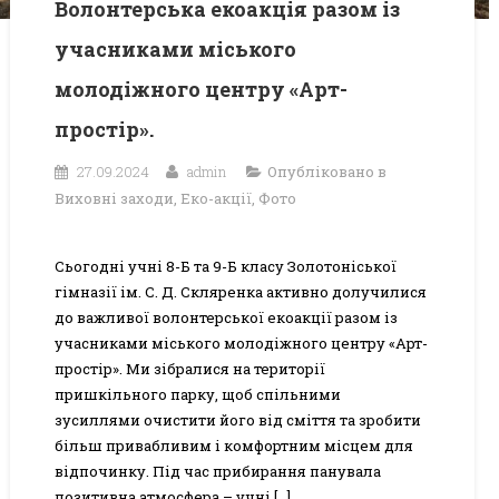
Волонтерська екоакція разом із
учасниками міського
молодіжного центру «Арт-
простір».
27.09.2024
admin
Опубліковано в
Виховні заходи
,
Еко-акції
,
Фото
Сьогодні учні 8-Б та 9-Б класу Золотоніської
гімназії ім. С. Д. Скляренка активно долучилися
до важливої волонтерської екоакції разом із
учасниками міського молодіжного центру «Арт-
простір». Ми зібралися на території
пришкільного парку, щоб спільними
зусиллями очистити його від сміття та зробити
більш привабливим і комфортним місцем для
відпочинку. Під час прибирання панувала
позитивна атмосфера – учні […]