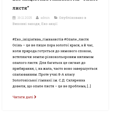
листя”
19.11.2025
admin
Опубліковано в
Виховні заходи
,
Еко-акції
#Еко_ініціатива_гімназистів #Опале_листя
Осінь – це не лише пора золотої краси, а й час,
коли природа готується до зимового спокою,
встеляючи землю різнокольоровим килимом
опалого листя. Для багатьох це сигнал до
прибирання, і, на жаль, часто воно завершується
спалюванням. Проте учні 8-А класу
Золотоніської гімназії ім. С.Д. Скляренка
довели, що опале листя – це не проблема, […]
Читати далі