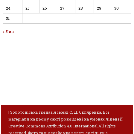
24
25
26
27
28
29
30
31
« Лип
|
Золотоніська гімназія імені С. Д. Скляренка. Всі
матеріали на цьому сайті розміщені на умовах ліцензії
Creative Commons Attribution 4.0 International All rights
reserved. Фото та відеозйомка ведеться тільки з