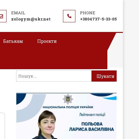
zologym@ukr.net
+3804737-5-33-05
Батькам
Проєкти
Пошук: