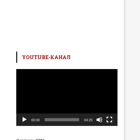
YOUTUBE-КАНАЛ
Відеопрогравач
00:00
04:25