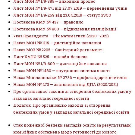
Лист МОН № 1/9-385 — виховний процес
Лист МОН № 1/9-471 від 27.07.2019 — переведення учнів
Лист МОН № 1/9-269 від 23.04.2019 — статут ЗЗСО
Постанова КМУ № 437 — правопис
Постанова КМУ № 800 — підвищення кваліфікації
Указ Президента — Рік математики (2020–2021)
Наказ МОН № 1115 — дистанційне навчання
Наказ МОЗ № 2205 — Санітарний регламент
Лист ХАНО № 525 — онлайн-безпека
Лист МОН № 1/9-609 — дистанційне навчання
Наказ МОН № 1480 — внутрішня система якості
Наказ Мінекономіки № 2736 — профстандарти вчителів
Наказ МОН № 273 — звільнення від ДПА (2020/2021)
Про організацію заходів зі створення безпекових умов у
закладах загальної середньої освіти
Додаток. Про організацію заходів зі створення
безпекових умов у закладах загальної середньої освіти
Стан пожежної безпеки закладів освіти за результатами
комісійних обстежень щодо готовності до нового