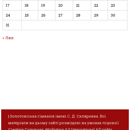
17
18
19
20
21
22
23
24
25
26
27
28
29
30
31
« Лип
|
Золотоніська гімназія імені С. Д. Скляренка. Всі
матеріали на цьому сайті розміщені на умовах ліцензії
Creative Commons Attribution 4.0 International All rights