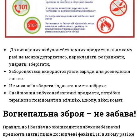
До виявлених вибухонебезпечних предметів ні в якому
разі не можна доторкатись, перекладати, розряджати,
ударяти, зберігати.
Забороняється використовувати заряди для розведення
вогню.
Не можна їх збирати і здавати в металобрухт.
Знайшовши вибухонебезпечні предмети, потрібно
терміново повідомити в міліцію, школу, військомат.
Вогнепальна зброя – не забава!
Правильно і безпечно знешкодити вибухонебезпечні
предмети здатні лише досвідчені фахівці. Ні в якому разі не