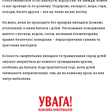
Розпочинаються літні канікули, відпустки. Як завжди, кожен
із нас проведе їх по-різному. Подорожі, екскурсії, море, гори,
походи, багато друзів – все це чекає на нас влітку.
На жаль, вони не проходять без прикрих випадків (пожежі,
утоплення) із вини батьків і дітей. Легковажне поводження
малечі з вогнем, водою, газом, незнання елементарних
правил безпечної поведінки – першопричини сумних та
трагічних наслідків.
Кількість смертельних випадків та травмування серед дітей
змушує звернутися до кожного громадянина країни,
особливо до батьків. Біда трапляється тоді, коли дітей
залишають напризволяще, там, де на кожному кроці на них
чатує небезпека.