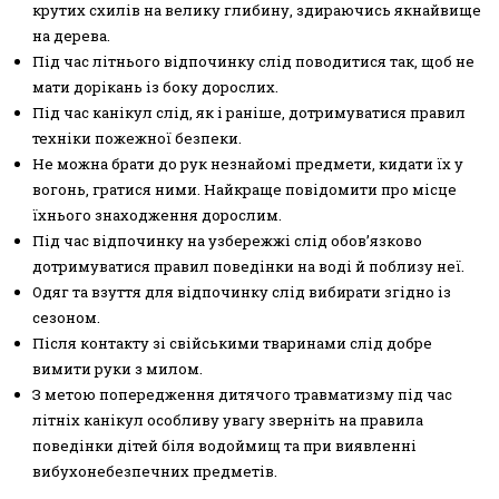
крутих схилів на велику глибину, здираючись якнайвище
на дерева.
Під час літнього відпочинку слід поводитися так, щоб не
мати дорікань із боку дорослих.
Під час канікул слід, як і раніше, дотримуватися правил
техніки пожежної безпеки.
Не можна брати до рук незнайомі предмети, кидати їх у
вогонь, гратися ними. Найкраще повідомити про місце
їхнього знаходження дорослим.
Під час відпочинку на узбережжі слід обов’язково
дотримуватися правил поведінки на воді й поблизу неї.
Одяг та взуття для відпочинку слід вибирати згідно із
сезоном.
Після контакту зі свійськими тваринами слід добре
вимити руки з милом.
З метою попередження дитячого травматизму під час
літніх канікул особливу увагу зверніть на правила
поведінки дітей біля водоймищ та при виявленні
вибухонебезпечних предметів.