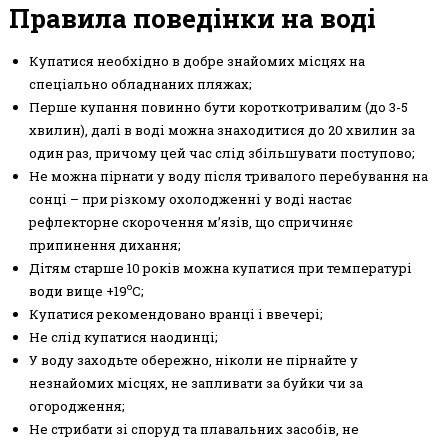
Правила поведінки на воді
Купатися необхідно в добре знайомих місцях на
спеціально обладнаних пляжах;
Перше купання повинно бути короткотривалим (до 3-5
хвилин), далі в воді можна знаходитися до 20 хвилин за
один раз, причому цей час слід збільшувати поступово;
Не можна пірнати у воду після тривалого перебування на
сонці – при різкому охолодженні у воді настає
рефлекторне скорочення м’язів, що спричиняє
припинення дихання;
Дітям старше 10 років можна купатися при температурі
о
води вище +19
С;
Купатися рекомендовано вранці і ввечері;
Не слід купатися наодинці;
У воду заходьте обережно, ніколи не пірнайте у
незнайомих місцях, не запливати за буйки чи за
огородження;
Не стрибати зі споруд та плавальних засобів, не