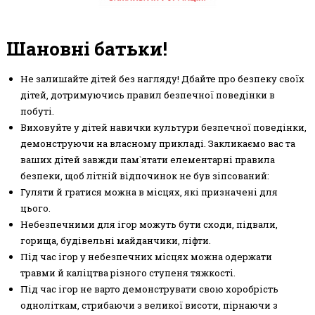
Шановні батьки!
Не залишайте дітей без нагляду! Дбайте про безпеку своїх
дітей, дотримуючись правил безпечної поведінки в
побуті.
Виховуйте у дітей навички культури безпечної поведінки,
демонструючи на власному прикладі. Закликаємо вас та
ваших дітей завжди пам`ятати елементарні правила
безпеки, щоб літній відпочинок не був зіпсований:
Гуляти й гратися можна в місцях, які призначені для
цього.
Небезпечними для ігор можуть бути сходи, підвали,
горища, будівельні майданчики, ліфти.
Під час ігор у небезпечних місцях можна одержати
травми й каліцтва різного ступеня тяжкості.
Під час ігор не варто демонструвати свою хоробрість
одноліткам, стрибаючи з великої висоти, пірнаючи з