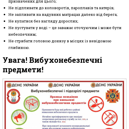
призначених для цього;
Не підпливати до коловоротів, пароплавів та катерів;
Не запливати на надувних матрацах далеко від берега;
Не купатися без нагляду дорослих;
Не пустувати у воді – це заважає оточуючим і може бути
небезпечним;
Не стрибати головою донизу в місцях із невідомою
глибиною.
Увага! Вибухонебезпечні
предмети!