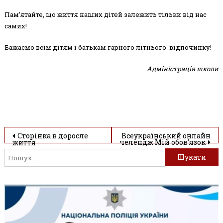
Пам’ятайте, що життя наших дітей залежить тільки від нас
самих!
Бажаємо всім дітям і батькам гарного літнього відпочинку!
Адміністрація школи
Навігація
Сторінка в доросле
Всеукраїнський онлайн
челендж Мій обов’язок
життя
П
записів