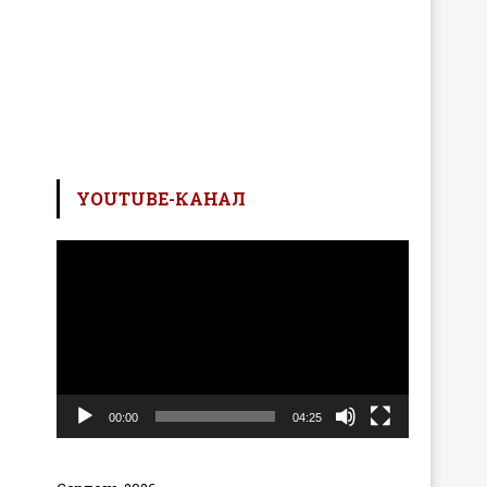
YOUTUBE-КАНАЛ
Відеопрогравач
00:00
04:25