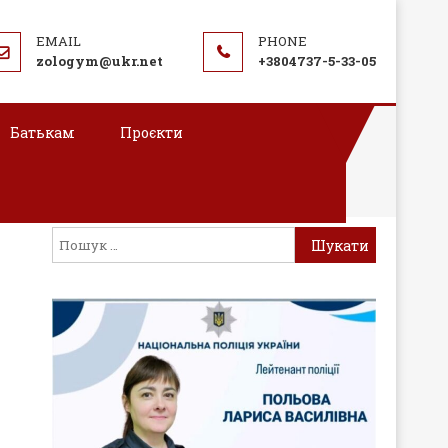
zologym@ukr.net
+3804737-5-33-05
Батькам
Проєкти
Пошук: