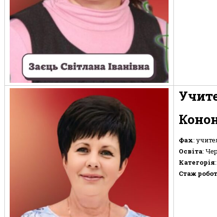
Учите
Конон
Фах
: учите
Освіта
: Че
Категорія
Стаж робо