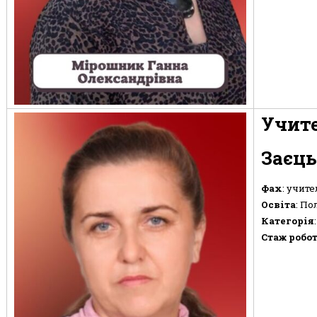
Учите
Заєць
Фах
: учите
Освіта
: По
Категорія
Стаж робо