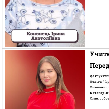
Учите
Перед
Фах
: учите
Освіта
: Че
Хмельниць
Категорія
Стаж робо