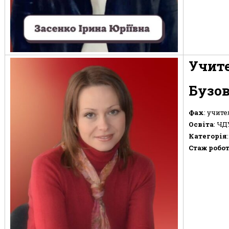
Учите
Бузов
Фах
: учите
Освіта
: ЧД
Категорія
Стаж робо