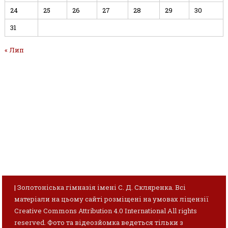
24
25
26
27
28
29
30
31
« Лип
|
Золотоніська гімназія імені С. Д. Скляренка. Всі
матеріали на цьому сайті розміщені на умовах ліцензії
Creative Commons Attribution 4.0 International All rights
reserved. Фото та відеозйомка ведеться тільки з