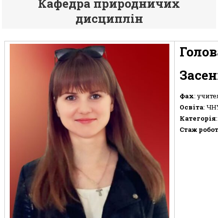
Кафедра природничих
дисциплін
Голов
Засен
Фах
: учите
Освіта
: ЧН
Категорія
Стаж робо