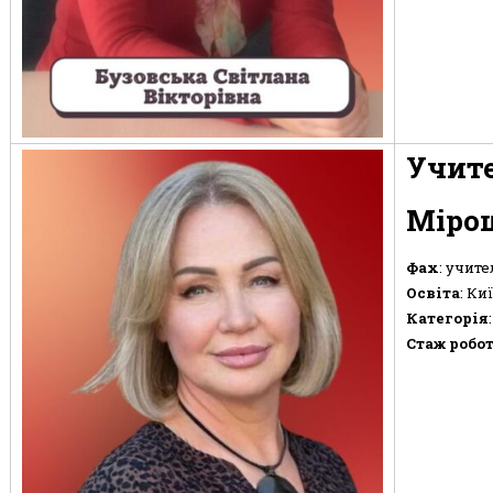
Учите
Мірош
Фах
: учите
Освіта
: Ки
Категорія
Стаж робо