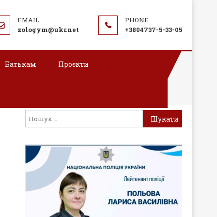
zologym@ukr.net
+3804737-5-33-05
Батькам
Проєкти
тичної стійкості»
Пошук: