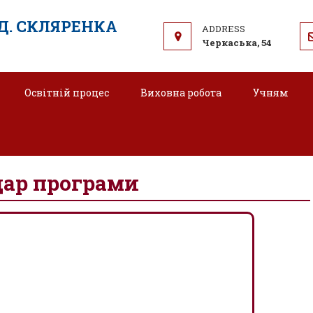
.Д. СКЛЯРЕНКА
Черкаська, 54
Освітній процес
Виховна робота
Учням
атична школа: освіта для демокра
ар програми