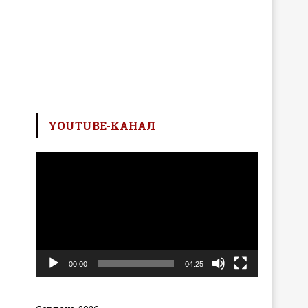
YOUTUBE-КАНАЛ
Відеопрогравач
00:00
04:25