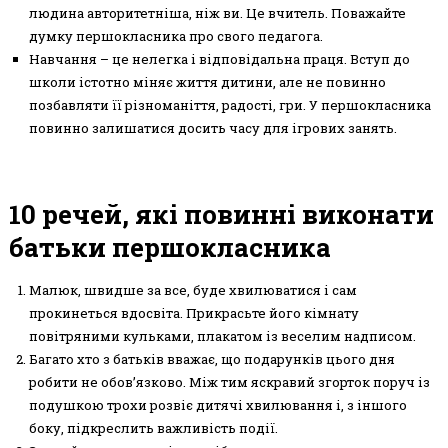
людина авторитетніша, ніж ви. Це вчитель. Поважайте
думку першокласника про свого педагога.
Навчання – це нелегка і відповідальна праця. Вступ до
школи істотно міняє життя дитини, але не повинно
позбавляти її різноманіття, радості, гри. У першокласника
повинно залишатися досить часу для ігрових занять.
10 речей, які повинні виконати
батьки першокласника
Малюк, швидше за все, буде хвилюватися і сам
прокинеться вдосвіта. Прикрасьте його кімнату
повітряними кульками, плакатом із веселим надписом.
Багато хто з батьків вважає, що подарунків цього дня
робити не обов’язково. Між тим яскравий згорток поруч із
подушкою трохи розвіє дитячі хвилювання і, з іншого
боку, підкреслить важливість події.