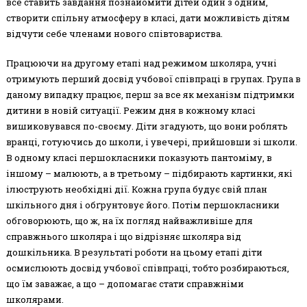
все ставить завдання познайомити дітей один з одним,
створити спільну атмосферу в класі, дати можливість дітям
відчути себе членами нового співтовариства.
Працюючи на другому етапі над режимом школяра, учні
отримують перший досвід учбової співпраці в групах. Група в
даному випадку працює, перш за все як механізм підтримки
дитини в новій ситуації. Режим дня в кожному класі
вишиковувався по-своєму. Діти згадують, що вони роблять
вранці, готуючись до школи, і увечері, прийшовши зі школи.
В одному класі першокласники показують пантоміму, в
іншому – малюють, а в третьому – підбирають картинки, які
ілюструють необхідні дії. Кожна група будує свій план
шкільного дня і обґрунтовує його. Потім першокласники
обговорюють, що ж, на їх погляд найважливіше для
справжнього школяра і що відрізняє школяра від
дошкільника. В результаті роботи на цьому етапі діти
осмислюють досвід учбової співпраці, тобто розбираються,
що їм заважає, а що – допомагає стати справжніми
школярами.