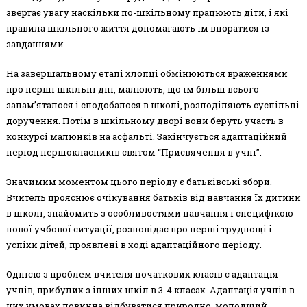
звертає увагу наскільки по-шкільному працюють діти, і які
правила шкільного життя допомагають їм впоратися із
завданнями.
На завершальному етапі хлопці обмінюються враженнями
про перші шкільні дні, малюють, що їм більш всього
запам’яталося і сподобалося в школі, розподіляють суспільні
доручення. Потім в шкільному дворі вони беруть участь в
конкурсі малюнків на асфальті. Закінчується адаптаційний
період першокласників святом “Присвячення в учні”.
Значимим моментом цього періоду є батьківські збори.
Вчитель прояснює очікування батьків від навчання їх дитини
в школі, знайомить з особливостями навчання і специфікою
нової учбової ситуації, розповідає про перші труднощі і
успіхи дітей, проявлені в ході адаптаційного періоду.
Однією з проблем вчителя початкових класів є адаптація
учнів, прибулих з інших шкіл в 3-4 класах. Адаптація учнів в
цих умовах повинна відбуватися природно, молодший