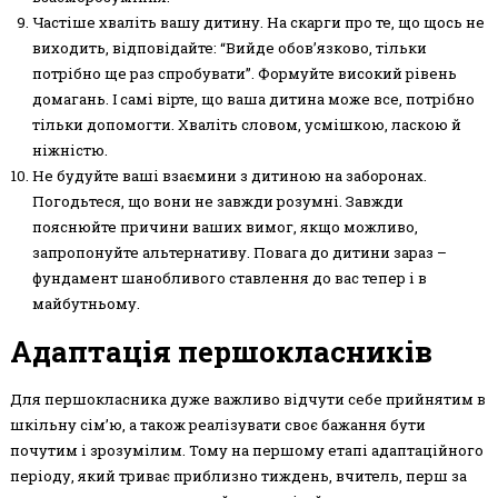
Частіше хваліть вашу дитину. На скарги про те, що щось не
виходить, відповідайте: “Вийде обов’язково, тільки
потрібно ще раз спробувати”. Формуйте високий рівень
домагань. І самі вірте, що ваша дитина може все, потрібно
тільки допомогти. Хваліть словом, усмішкою, ласкою й
ніжністю.
Не будуйте ваші взаємини з дитиною на заборонах.
Погодьтеся, що вони не завжди розумні. Завжди
пояснюйте причини ваших вимог, якщо можливо,
запропонуйте альтернативу. Повага до дитини зараз –
фундамент шанобливого ставлення до вас тепер і в
майбутньому.
Адаптація першокласників
Для першокласника дуже важливо відчути себе прийнятим в
шкільну сім’ю, а також реалізувати своє бажання бути
почутим і зрозумілим. Тому на першому етапі адаптаційного
періоду, який триває приблизно тиждень, вчитель, перш за