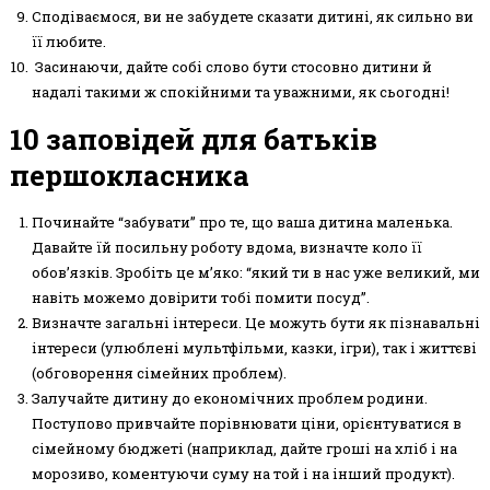
Сподіваємося, ви не забудете сказати дитині, як сильно ви
її любите.
Засинаючи, дайте собі слово бути стосовно дитини й
надалі такими ж спокійними та уважними, як сьогодні!
10 заповідей для батьків
першокласника
Починайте “забувати” про те, що ваша дитина маленька.
Давайте їй посильну роботу вдома, визначте коло її
обов’язків. Зробіть це м’яко: “який ти в нас уже великий, ми
навіть можемо довірити тобі помити посуд”.
Визначте загальні інтереси. Це можуть бути як пізнавальні
інтереси (улюблені мультфільми, казки, ігри), так і життєві
(обговорення сімейних проблем).
Залучайте дитину до економічних проблем родини.
Поступово привчайте порівнювати ціни, орієнтуватися в
сімейному бюджеті (наприклад, дайте гроші на хліб і на
морозиво, коментуючи суму на той і на інший продукт).