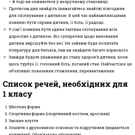
– й тоді ви опиняєтеся у незручному становищі.
Протягом дня знайдіть (намагайтесь знайти) півгодини
для спілкування з дитиною. В цей час найважливішими
повинні бути справи дитини, її біль, її радощі.
У сім’ї повинна бути єдина тактика спілкування всіх
дорослих з дитиною. Всі суперечки щодо виховання
дитини вирішуйте без неї. Не зайвим буде почитати
літературу для батьків, там ви знайдете багато корисного.
Завжди будьте уважними до стану здоров’я дитини, коли
щось турбує її: головний біль, поганий стан. Найчастіше це
об’єктивні показники стомлення, перевантаження.
Список речей, необхідних для
1 класу
Шкільна форма
Спортивна форма (спортивний костюм, кросівки)
Змінне взуття
Зошити з друкованою основою та підручники (видаються
вчителем). Обов’язково обгорнути!