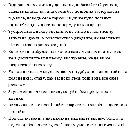
Відправляючи дитину до школи, побажайте їй успіхів,
скажіть кілька лагідних слів без подібних застережень:
“Дивись, поводь себе гарно!”, “Щоб не було поганих
оцінок!” тощо. У дитини попереду важка праця.
Зустрічайте дитину спокійно, не сипте на неї тисячу
запитань, дайте їй розслабитись (згадайте, як вам тяжко
після важкого робочого дня).
Коли дитина збуджена і хоче з вами чимось поділитись,
не відмовляйте їй у цьому, вислухайте, на це ви не
витратите багато часу.
Якщо дитина замкнулась, щось її турбує, не наполягайте на
поясненні її стану, хай заспокоїться, тоді вона все сама
розкаже.
Зауваження вчителя вислуховуйте без присутності
дитини.
Вислухавши, не поспішайте сваритися. Говоріть з дитиною
спокійно.
При спілкуванні з дитиною не вживайте виразу: “Якщо ти
будеш добре вчитись, то …” Часом умови ставляться важкі