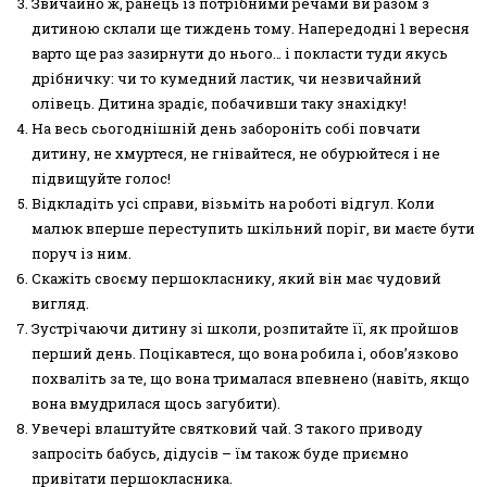
Звичайно ж, ранець із потрібними речами ви разом з
дитиною склали ще тиждень тому. Напередодні 1 вересня
варто ще раз зазирнути до нього… і покласти туди якусь
дрібничку: чи то кумедний ластик, чи незвичайний
олівець. Дитина зрадіє, побачивши таку знахідку!
На весь сьогоднішній день забороніть собі повчати
дитину, не хмуртеся, не гнівайтеся, не обурюйтеся і не
підвищуйте голос!
Відкладіть усі справи, візьміть на роботі відгул. Коли
малюк вперше переступить шкільний поріг, ви маєте бути
поруч із ним.
Скажіть своєму першокласнику, який він має чудовий
вигляд.
Зустрічаючи дитину зі школи, розпитайте її, як пройшов
перший день. Поцікавтеся, що вона робила і, обов’язково
похваліть за те, що вона трималася впевнено (навіть, якщо
вона вмудрилася щось загубити).
Увечері влаштуйте святковий чай. З такого приводу
запросіть бабусь, дідусів – їм також буде приємно
привітати першокласника.