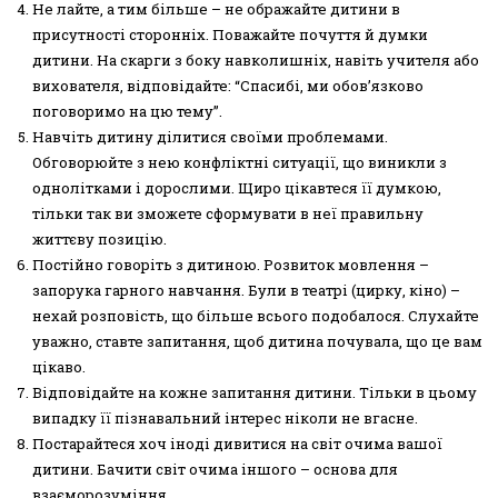
Не лайте, а тим більше – не ображайте дитини в
присутності сторонніх. Поважайте почуття й думки
дитини. На скарги з боку навколишніх, навіть учителя або
вихователя, відповідайте: “Спасибі, ми обов’язково
поговоримо на цю тему”.
Навчіть дитину ділитися своїми проблемами.
Обговорюйте з нею конфліктні ситуації, що виникли з
однолітками і дорослими. Щиро цікавтеся її думкою,
тільки так ви зможете сформувати в неї правильну
життєву позицію.
Постійно говоріть з дитиною. Розвиток мовлення –
запорука гарного навчання. Були в театрі (цирку, кіно) –
нехай розповість, що більше всього подобалося. Слухайте
уважно, ставте запитання, щоб дитина почувала, що це вам
цікаво.
Відповідайте на кожне запитання дитини. Тільки в цьому
випадку її пізнавальний інтерес ніколи не вгасне.
Постарайтеся хоч іноді дивитися на світ очима вашої
дитини. Бачити світ очима іншого – основа для
взаєморозуміння.