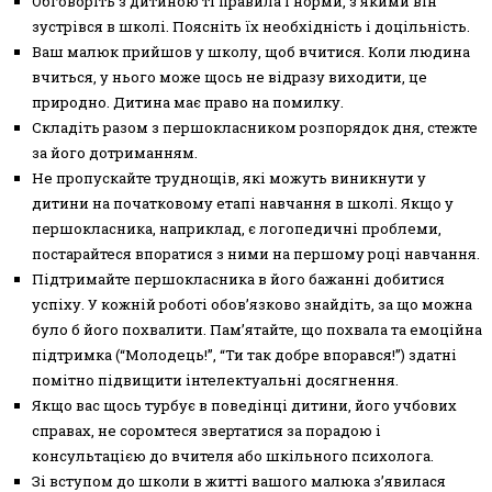
Обговоріть з дитиною ті правила і норми, з якими він
зустрівся в школі. Поясніть їх необхідність і доцільність.
Ваш малюк прийшов у школу, щоб вчитися. Коли людина
вчиться, у нього може щось не відразу виходити, це
природно. Дитина має право на помилку.
Складіть разом з першокласником розпорядок дня, стежте
за його дотриманням.
Не пропускайте труднощів, які можуть виникнути у
дитини на початковому етапі навчання в школі. Якщо у
першокласника, наприклад, є логопедичні проблеми,
постарайтеся впоратися з ними на першому році навчання.
Підтримайте першокласника в його бажанні добитися
успіху. У кожній роботі обов’язково знайдіть, за що можна
було б його похвалити. Пам’ятайте, що похвала та емоційна
підтримка (“Молодець!”, “Ти так добре впорався!”) здатні
помітно підвищити інтелектуальні досягнення.
Якщо вас щось турбує в поведінці дитини, його учбових
справах, не соромтеся звертатися за порадою і
консультацією до вчителя або шкільного психолога.
Зі вступом до школи в житті вашого малюка з’явилася