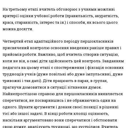
На третьому етапі вчитель обговорює з учнями можливі
критерії оцінки учбової роботи (правильність, акуратність,
краса, старанність, інтерес та ін.) і способи, як всього цього
можна досягти.
Четвертий етап адаптаційного періоду першокласників
присвячений контролю освоєння введених раніше правил і
прийомів роботи. Важливо, щоб вчитель створив ситуацію,
коли не він, а самі діти здійснюють цей контроль. Завданням
педагога на цьому етапі є спостереження і фіксація основних
труднощів учнів (дуже повільні або дуже імпульсивні, дуже
тривожні і так далі). Діти працюють в парах, в групах,
прагнучи домовитися в ситуації зіткнення думок.
Найнепростішою справою для першокласників виявляється
сперечатися, не посварившись і не ображаючись один на
одного. Шукати аргументи і докази своєї позиції в рішенні
тієї або іншої задачі. В кінці роботи хлопці оцінюють,
наскільки аргументовано вони сперечалися і обстоювали
свою думку, аналізують труднощі, що зустрілися. Вчитель