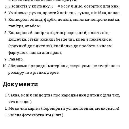
5 зошитів у клітинку, 5 – у косу лінію, обгортки для них.
Учнівська ручка, простий олівець, гумка, лінійка, пенал.
Кольорові олівці, фарби, пензлі, склянка-непроливайка,
палітра, альбом.
Кольоровий папір та картон розрізаний, пластилін,
дощечка, стеки, ножиці безпечні, клей з пензликом
(зручний для дитини), клейонка для роботи з клеєм,
фартушок, папка для праці.
Ранець.
Збираємо природні матеріали, засушуємо листя різного
розміру та з різних дерев.
Документи
Заява, копія свідоцтва про народження дитини (для тих,
хто не здав).
Медична картка (перевірити усі щеплення, медкомісія)
Якісна фотокартка 3*4 (1 шт.)