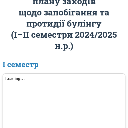
плану заходів
щодо запобігання та
протидії булінгу
(І–ІІ семестри 2024/2025
н.р.)
І семестр