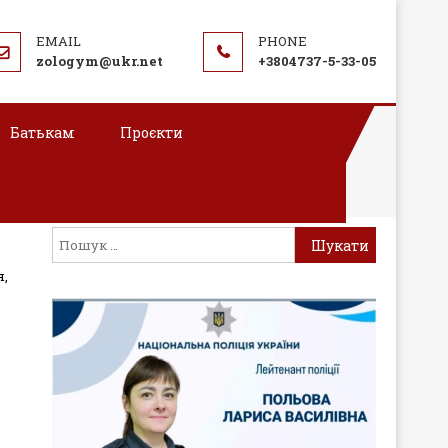
zologym@ukr.net
+3804737-5-33-05
Батькам
Проєкти
Пошук:
я,