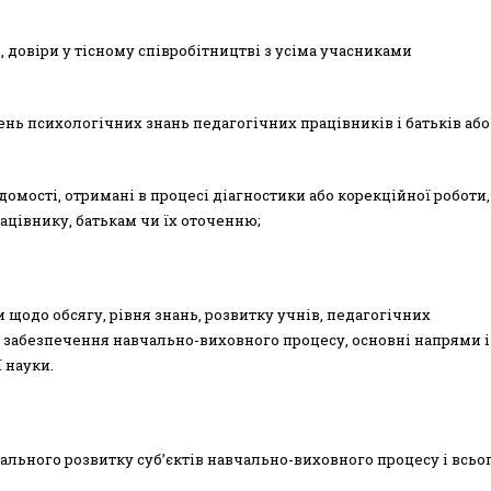
 довіри у тісному співробітництві з усіма учасниками
нь психологічних знань педагогічних працівників і батьків або
мості, отримані в процесі діагностики або корекційної роботи,
цівнику, батькам чи їх оточенню;
щодо обсягу, рівня знань, розвитку учнів, педагогічних
о забезпечення навчально-виховного процесу, основні напрями і
 науки.
льного розвитку суб’єктів навчально-виховного процесу і всьо