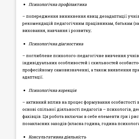
Психологічна профілактика
– попередження виникнення явищ дезадаптації учнів,
рекомендацій педагогічним працівникам, батькам (з
виховання, навчання і розвитку;
Психологічна діагностика
– поглиблене психолого-педагогічне вивчення учнів,
індивідуальних особливостей і схильностей особистос
професійному самовизначенні, а також виявлення при
адаптації.
Психологічна корекція
– активний вплив на процес формування особистості в
основі спільної діяльності педагогів – психологів, де
фахівців. Ця робота включає в себе елементи гри і ри
позакласних заходів (класна година, година психолог
Консультативна діяльність