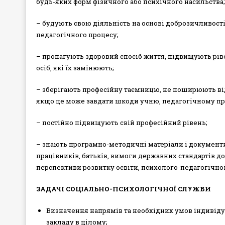
будь-яких форм фізичного або психічного насильства;
– будують свою діяльність на основі доброзичливості,
педагогічного процесу;
– пропагують здоровий спосіб життя, підвищують ріве
осіб, які їх замінюють;
– зберігають професійну таємницю, не поширюють відо
якщо це може завдати шкоди учню, педагогічному пра
– постійно підвищують свій професійний рівень;
– знають програмно-методичні матеріали і документи 
працівників, батьків, вимоги державних стандартів д
перспективи розвитку освіти, психолого-педагогічної
ЗАДАЧІ СОЦІАЛЬНО-ПСИХОЛОГІЧНОЇ СЛУЖБИ
Визначення напрямів та необхідних умов індивідуа
закладу в цілому;