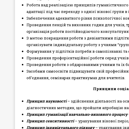
Робота над реалізацією принципів гуманістичного 
адаптації під час переходу з однієї вікової групи в
Забезпечення адекватного рівня психологічної ком
Проведення лекцій та виховних годин для учнів, тр
організація роботи постійнодіючого консультпункт
З метою покращення роботи з девіантними підлітк
організувати індивідуальну роботу з учнями “груп
Формування у підлітків потреби в самопізнанні та 
Проведення профорієнтаційної роботи серед учнів і 
Проведення роботи з обдарованими учнями та їх б
Засобами самоосвіти підвищувати свій професійни
об’єднання, семінарах практикумах для вчителів.
Принципи соціа
Принцип науковості
– здійснення діяльності на ос
діагностичних методик, що пройшли апробацію на те
Принцип гуманізації навчально-виховного процесу
Принцип сенситивності
– урахування вікової періо
Принцип індивідуального підходу
– урахування ін