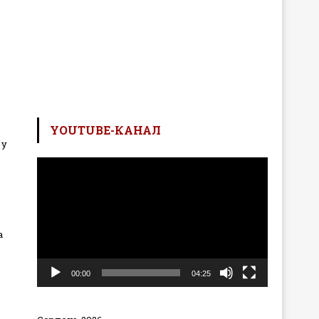
YOUTUBE-КАНАЛ
 у
Відеопрогравач
а
00:00
04:25