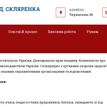
.Д. СКЛЯРЕНКА
Черкаська, 54
Освітній процес
Виховна робота
Учням
Психолого-соціальна служба
онституцією України, Декларацією прав людини, Конвенцією про
законодавством України. Співпрацює з органами охорони здоров’
рав іншими зацікавленими організаціями та відомствами.
оли:
ь учнів, педагогічних працівників, батьків, захищають їх від