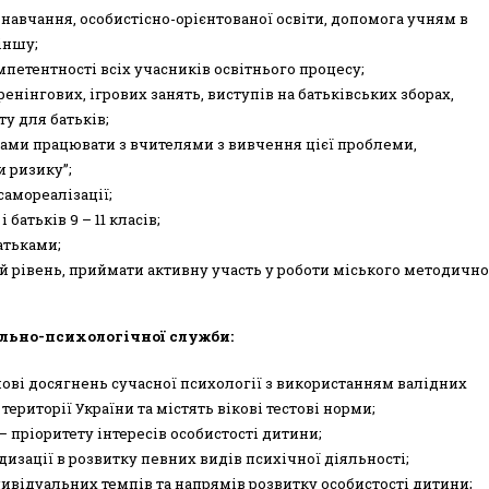
навчання, особистісно-орієнтованої освіти, допомога учням в
 іншу;
петентності всіх учасників освітнього процесу;
енінгових, ігрових занять, виступів на батьківських зборах,
у для батьків;
ами працювати з вчителями з вивчення цієї проблеми,
и ризику”;
самореалізації;
батьків 9 – 11 класів;
атьками;
й рівень, приймати активну участь у роботи міського методичн
льно-психологічної служби:
нові досягнень сучасної психології з використанням валідних
риторії України та містять вікові тестові норми;
– пріоритету інтересів особистості дитини;
дизації в розвитку певних видів психічної діяльності;
дивідуальних темпів та напрямів розвитку особистості дитини;