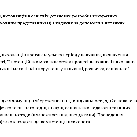
 вихованців в освітніх установах, розробка конкретних
аконним представникам) з надання за допомоги в питаннях
 вихованців протягом усього періоду навчання, визначення
ті, її потенційних можливостей у процесі навчання і виховання,
чин і механізмів порушень у навчанні, розвитку, соціальної
 дитячому віці і збереження її індивідуальності, здійснюване н
фектологів, логопедів, лікарів, соціальних педагогів та інших
сункові методи (в залежності від віку дитини). Проведення
а) також входять до компетенції психолога.