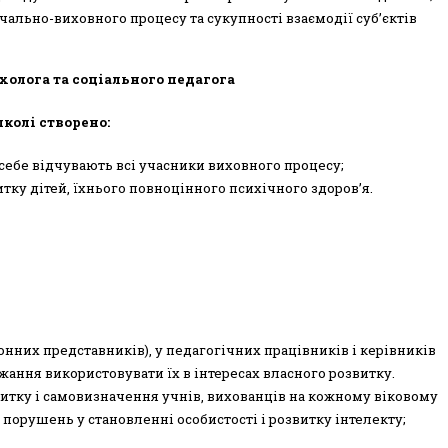
чально-виховного процесу та сукупності взаємодії суб’єктів
холога та соціального педагога
школі створено:
себе відчувають всі учасники виховного процесу;
тку дітей, їхнього повноцінного психічного здоров’я.
конних представників), у педагогічних працівників і керівників
жання використовувати їх в інтересах власного розвитку.
итку і самовизначення учнів, вихованців на кожному віковому
порушень у становленні особистості і розвитку інтелекту;