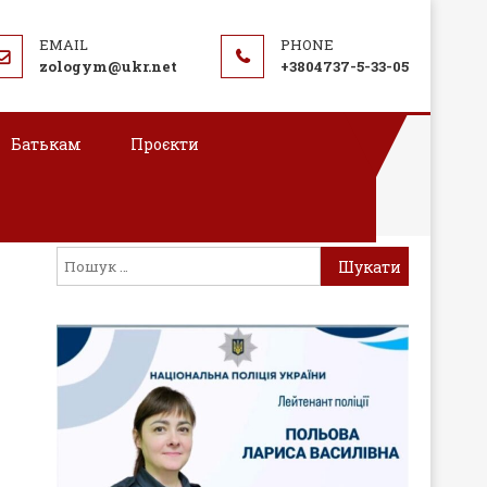
zologym@ukr.net
+3804737-5-33-05
Батькам
Проєкти
Пошук: