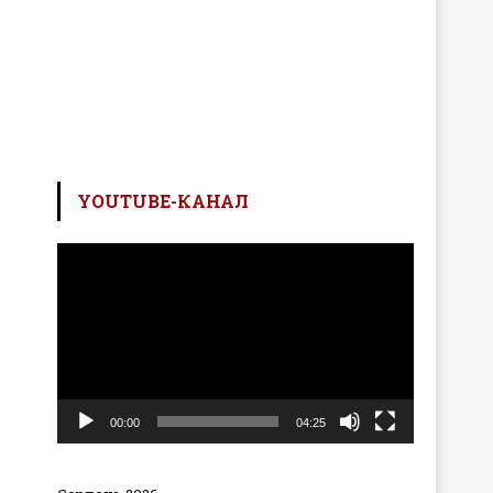
YOUTUBE-КАНАЛ
Відеопрогравач
00:00
04:25