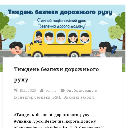
Тиждень безпеки дорожнього
руху
15.11.2025
admin
Опубліковано в
Інспектор безпеки
,
БЖД
,
Виховні заходи
#Тиждень_безпеки_дорожнього_руху
#Єдиний_урок_Безпечна_дорога_додому
#Золотоніська_гімнізія_ім_С_Д_Скляренка У