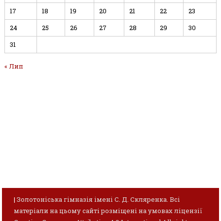
17
18
19
20
21
22
23
24
25
26
27
28
29
30
31
« Лип
|
Золотоніська гімназія імені С. Д. Скляренка. Всі
матеріали на цьому сайті розміщені на умовах ліцензії