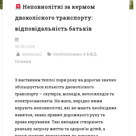
Неповнолітні за кермом
двоколісного транспорту:
відповідальність батьків
08.05.2026
anastasia12
Опубліковано в
БЖД
,
Новини
З настанням теплої пори року на дорогах значно
збільшується кількість двоколісного
транспорту — скутерів, мопедів, велосипедів та
електросамокатів. На жаль, нерідко ними
керують неповнолітні, які не мають необхідних
навичок, знань правил дорожнього руху та
права керування. Такі випадки створюють
реальну загрозу життю та здоров’ю дітей, а
також можуть призводити до дорожньо-