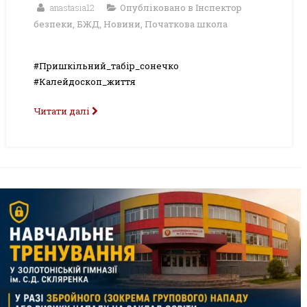
anastasia12
Опубліковано в
Інспектор
безпеки
,
БЖД
,
Новини
,
Початкова школа
#Пришкільний_табір_сонечко
#Калейдоскоп_життя
Читати далі