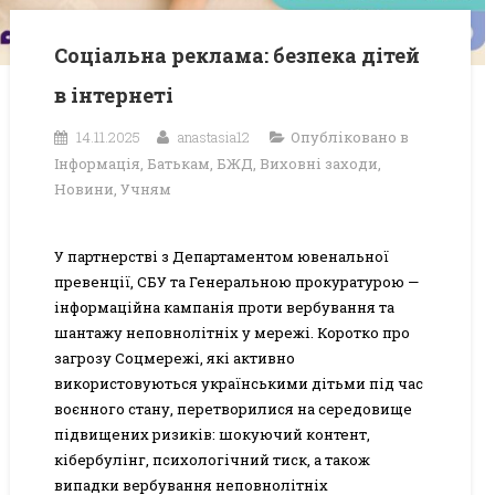
Соціальна реклама: безпека дітей
в інтернеті
14.11.2025
anastasia12
Опубліковано в
Інформація
,
Батькам
,
БЖД
,
Виховні заходи
,
Новини
,
Учням
У партнерстві з Департаментом ювенальної
превенції, СБУ та Генеральною прокуратурою —
інформаційна кампанія проти вербування та
шантажу неповнолітніх у мережі. Коротко про
загрозу Соцмережі, які активно
використовуються українськими дітьми під час
воєнного стану, перетворилися на середовище
підвищених ризиків: шокуючий контент,
кібербулінг, психологічний тиск, а також
випадки вербування неповнолітніх