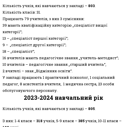
Кількість учнів, які навчаються у закладі –
803
.
Кількість класів: 31.
Працюють 79 учителів, з них 3 сумісники:
39 мають кваліфікаційну категорію „спеціаліст вищої
категорії“;
13 – „спеціаліст першої категорії“;
9 – „спеціаліст другої категорії“;
18 – „спеціаліст“;
16 вчителів мають педагогічне звання „учитель-методист“;
10 вчителів – педагогічне звання „старший вчитель“,
2 вчителі – знак „Відмінник освіти“.
У закладі працюють 1 практичний психолог, 1 соціальний
педагог, 8 асистентів вчителя, 1 медична сестра, 23 особи
обслуговуючого персоналу.
2023-2024 навчальний рік
Кількість учнів, які навчаються у закладі –
805
.
З них: 1-4 класи –
318
учнів, 5-9 класи –
385
учнів, 10-11 класи –