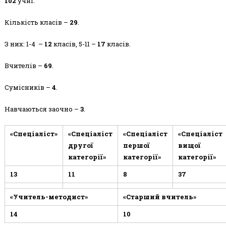
102
учні.
Кількість класів –
29
.
З них: 1-4 –
12
класів, 5-11 –
17
класів.
Вчителів –
69
.
Сумісників –
4
.
Навчаються заочно –
3
.
«Спеціаліст»
«Спеціаліст
«Спеціаліст
«Спеціаліст
другої
першої
вищої
категорії»
категорії»
категорії»
13
11
8
37
«Учитель-методист»
«Старший вчитель»
14
10