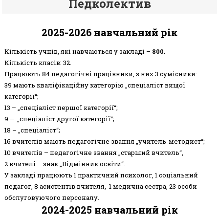
Педколектив
2025-2026 навчальний рік
Кількість учнів, які навчаються у закладі –
800
.
Кількість класів: 32.
Працюють 84 педагогічні працівники, з них 3 сумісники:
39 мають кваліфікаційну категорію „спеціаліст вищої
категорії“;
13 – „спеціаліст першої категорії“;
9 – „спеціаліст другої категорії“;
18 – „спеціаліст“;
16 вчителів мають педагогічне звання „учитель-методист“;
10 вчителів – педагогічне звання „старший вчитель“,
2 вчителі – знак „Відмінник освіти“.
У закладі працюють 1 практичний психолог, 1 соціальний
педагог, 8 асистентів вчителя, 1 медична сестра, 23 особи
обслуговуючого персоналу.
2024-2025 навчальний рік