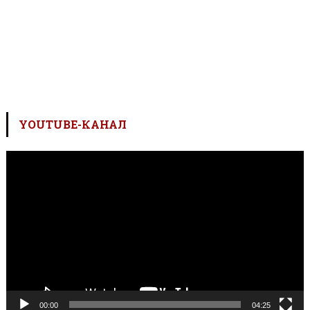
YOUTUBE-КАНАЛ
Відеопрогравач
00:00
04:25