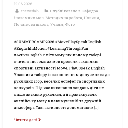
12.06.2026
anastasia12
Опубліковано в
Кафедра
іноземних мов
,
Методична робота
,
Новини
,
Початкова школа
,
Учням
,
Фото
#SUMMERCAMP2026 #MovePlaySpeakEnglish
#EnglishInMotion #LearningThroughFun
#ActiveEnglish У літньому шкільному таборі
вчителі іноземних мов провели захопливі
спортивні активності Move, Play, Speak English!
Учасники табору із захопленням долучилися до
рухливих ігор, веселих естафет та спортивних
конкурсів. Під час виконання завдань діти не
лише активно рухалися, а й практикували
англійську мову в невимушеній та дружній
атмосфері. Такі активності допомагають […]
Читати далі